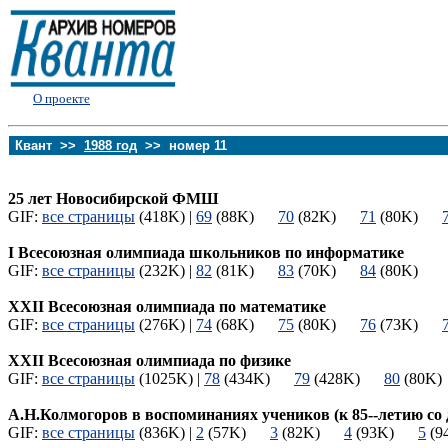
О проекте
Квант >>
1988 год
>> номер 11
25 лет Новосибирской ФМШ
GIF:
все страницы
(418K) |
69
(88K)
70
(82K)
71
(80K)
I Всесоюзная олимпиада школьников по информатике
GIF:
все страницы
(232K) |
82
(81K)
83
(70K)
84
(80K)
XXII Всесоюзная олимпиада по математике
GIF:
все страницы
(276K) |
74
(68K)
75
(80K)
76
(73K)
XXII Всесоюзная олимпиада по физике
GIF:
все страницы
(1025K) |
78
(434K)
79
(428K)
80
(80
А.Н.Колмогоров в воспоминаниях учеников (к 85--летию со
GIF:
все страницы
(836K) |
2
(57K)
3
(82K)
4
(93K)
5
(