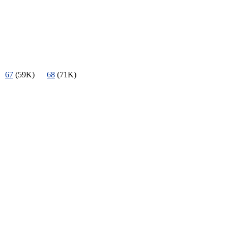
)
67
(59K)
68
(71K)