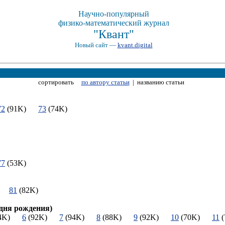
Научно-популярный
физико-математический журнал
"Квант"
Новый сайт —
kvant.digital
сортировать
по автору статьи
| названию статьи
72
(91K)
73
(74K)
77
(53K)
K)
81
(82K)
 дня рождения)
94K)
6
(92K)
7
(94K)
8
(88K)
9
(92K)
10
(70K)
11