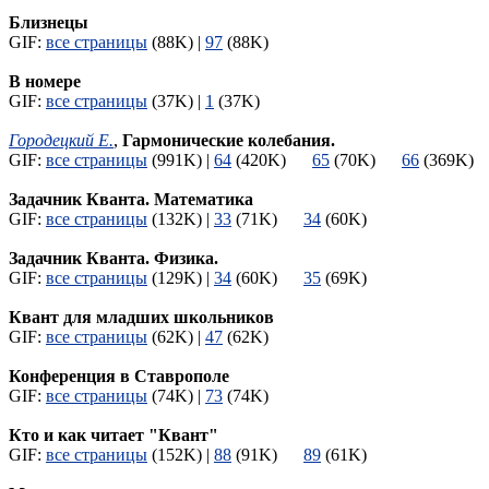
Близнецы
GIF:
все страницы
(88K) |
97
(88K)
В номере
GIF:
все страницы
(37K) |
1
(37K)
Городецкий Е.
,
Гармонические колебания.
GIF:
все страницы
(991K) |
64
(420K)
65
(70K)
66
(369K
Задачник Кванта. Математика
GIF:
все страницы
(132K) |
33
(71K)
34
(60K)
Задачник Кванта. Физика.
GIF:
все страницы
(129K) |
34
(60K)
35
(69K)
Квант для младших школьников
GIF:
все страницы
(62K) |
47
(62K)
Конференция в Ставрополе
GIF:
все страницы
(74K) |
73
(74K)
Кто и как читает "Квант"
GIF:
все страницы
(152K) |
88
(91K)
89
(61K)