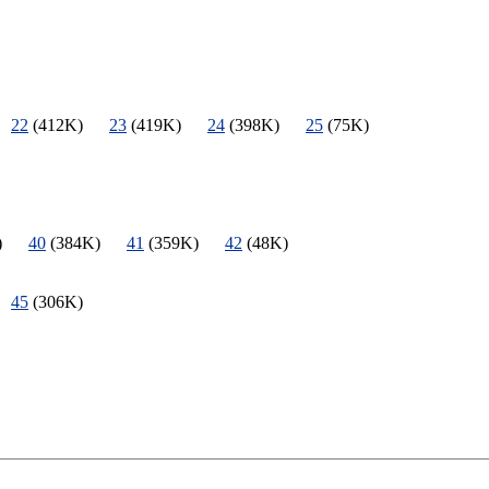
)
)
)
22
(412K)
23
(419K)
24
(398K)
25
(75K)
5K)
40
(384K)
41
(359K)
42
(48K)
)
45
(306K)