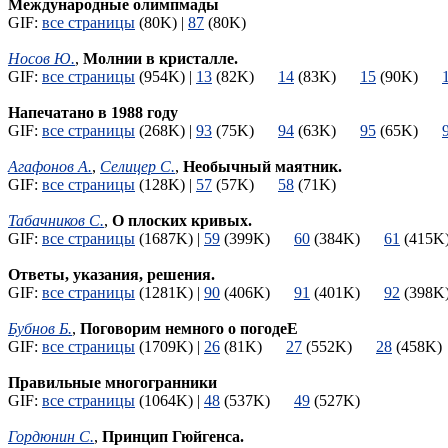
Международные олимпмады
GIF:
все страницы
(80K) |
87
(80K)
Носов Ю.
,
Молнии в кристалле.
GIF:
все страницы
(954K) |
13
(82K)
14
(83K)
15
(90K)
Напечатано в 1988 году
GIF:
все страницы
(268K) |
93
(75K)
94
(63K)
95
(65K)
Агафонов А.
,
Селицер С.
,
Необычный маятник.
GIF:
все страницы
(128K) |
57
(57K)
58
(71K)
Табачников С.
,
О плоских кривых.
GIF:
все страницы
(1687K) |
59
(399K)
60
(384K)
61
(41
Ответы, указания, решения.
GIF:
все страницы
(1281K) |
90
(406K)
91
(401K)
92
(39
Бубнов Б.
,
Поговорим немного о погодеЕ
GIF:
все страницы
(1709K) |
26
(81K)
27
(552K)
28
(458
Правильные многогранники
GIF:
все страницы
(1064K) |
48
(537K)
49
(527K)
Гордюнин С.
,
Принцип Гюйгенса.