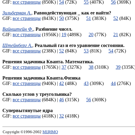
GIF:
все страницы
(850K) |
54
(72K)
55
(407K)
56
(369K
Зильберман А.
,
Равнодействующая _ как ее найти?
GIF:
все страницы
(843K) |
50
(375K)
51
(383K)
52
(84K
Вайнштейн Ф.
,
Разбиение чисел.
GIF:
все страницы
(1956K) |
19
(489K)
20
(77K)
21
(82K
Штейнберг А.
,
Реальный газ и его уравнение состояния.
GIF:
все страницы
(238K) |
52
(84K)
53
(81K)
54
(72K)
Решения задачника Кванта. Математика.
GIF:
все страницы
(1765K) |
37
(327K)
38
(310K)
39
(33
Решения задачника Кванта.Физика
GIF:
все страницы
(940K) |
42
(48K)
43
(309K)
44
(276K
Сколько углов у треугольника?
GIF:
все страницы
(684K) |
46
(315K)
56
(369K)
Супервытянутые ядра
GIF:
все страницы
(418K) |
32
(418K)
Copyright ©1996-2002
МЦНМО