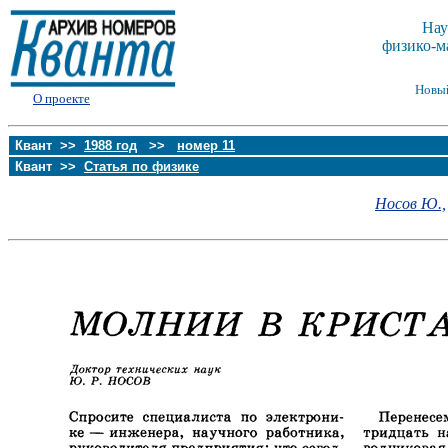
Нау
физико-м
Новы
О проекте
Квант >>
1988 год
>>
номер 11
Квант >>
Статья по физике
Носов Ю.,