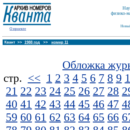
Нау
физико-м
Новы
О проекте
Квант >>
1988 год
>>
номер 11
Обложка жур
стp.
<<
1
2
3
4
5
6
7
8
9
21
22
23
24
25
26
27
28
2
40
41
42
43
44
45
46
47
4
59
60
61
62
63
64
65
66
6