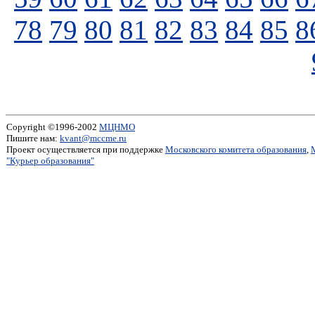
78
79
80
81
82
83
84
85
8
Copyright ©1996-2002
МЦНМО
Пишите нам:
kvant@mccme.ru
Проект осуществляется при поддержке
Московского комитета образования
,
"Курьер образования"