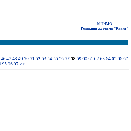
МЦНМО
Редакция журнала "Квант"
46
47
48
49
50
51
52
53
54
55
56
57
58
59
60
61
62
63
64
65
66
67
4
95
96
97
>>