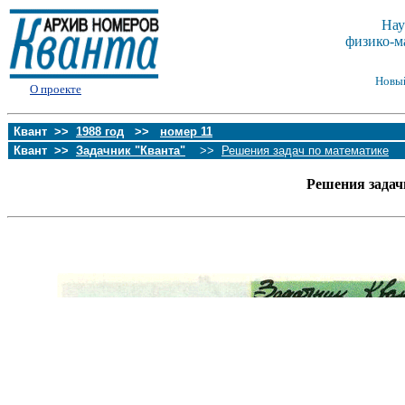
Нау
физико-м
Новы
О проекте
Квант >>
1988 год
>>
номер 11
Квант >>
Задачник "Кванта"
>>
Решения задач по математике
Решения задач