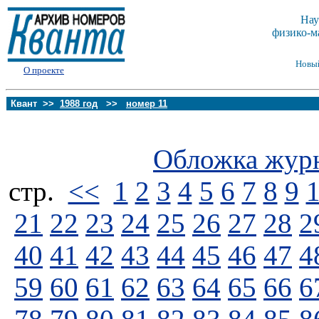
Нау
физико-м
Новы
О проекте
Квант >>
1988 год
>>
номер 11
Обложка жур
стp.
<<
1
2
3
4
5
6
7
8
9
21
22
23
24
25
26
27
28
2
40
41
42
43
44
45
46
47
4
59
60
61
62
63
64
65
66
6