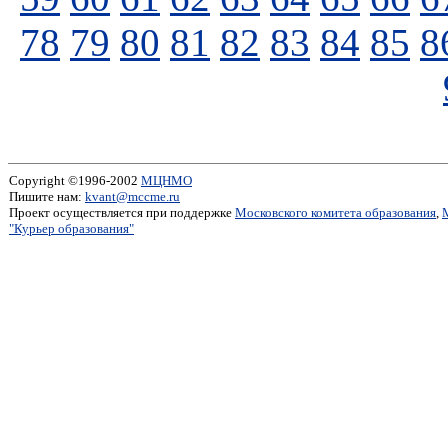
78
79
80
81
82
83
84
85
8
Copyright ©1996-2002
МЦНМО
Пишите нам:
kvant@mccme.ru
Проект осуществляется при поддержке
Московского комитета образования
,
"Курьер образования"