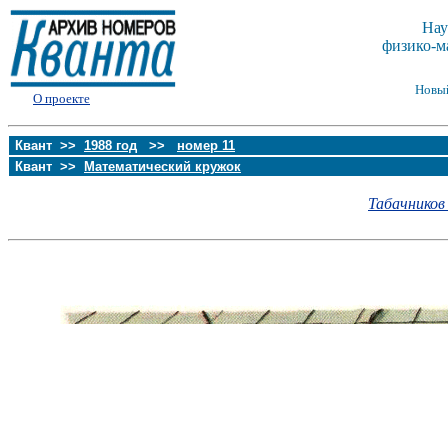
Нау
физико-м
Новы
О проекте
Квант >>
1988 год
>>
номер 11
Квант >>
Математический кружок
Табачников 