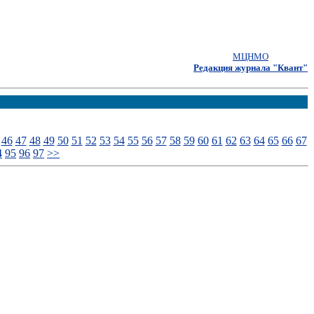
МЦНМО
Редакция журнала "Квант"
46
47
48
49
50
51
52
53
54
55
56
57
58
59
60
61
62
63
64
65
66
67
4
95
96
97
>>