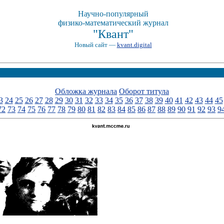
Научно-популярный
физико-математический журнал
"Квант"
Новый сайт —
kvant.digital
Обложка журнала
Оборот титула
3
24
25
26
27
28
29
30
31
32
33
34
35
36
37
38
39
40
41
42
43
44
45
72
73
74
75
76
77
78
79
80
81
82
83
84
85
86
87
88
89
90
91
92
93
9