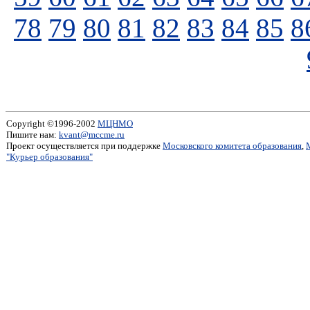
78
79
80
81
82
83
84
85
8
Copyright ©1996-2002
МЦНМО
Пишите нам:
kvant@mccme.ru
Проект осуществляется при поддержке
Московского комитета образования
,
"Курьер образования"