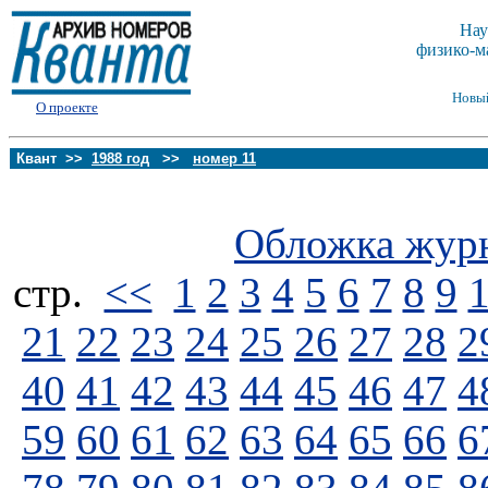
Нау
физико-м
Новы
О проекте
Квант >>
1988 год
>>
номер 11
Обложка жур
стp.
<<
1
2
3
4
5
6
7
8
9
21
22
23
24
25
26
27
28
2
40
41
42
43
44
45
46
47
4
59
60
61
62
63
64
65
66
6