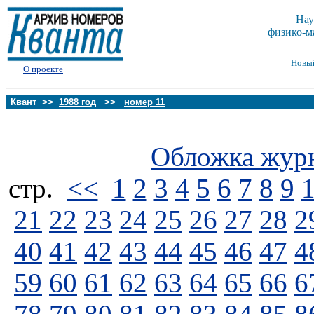
Нау
физико-м
Новы
О проекте
Квант >>
1988 год
>>
номер 11
Обложка жур
стp.
<<
1
2
3
4
5
6
7
8
9
21
22
23
24
25
26
27
28
2
40
41
42
43
44
45
46
47
4
59
60
61
62
63
64
65
66
6