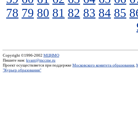
78
79
80
81
82
83
84
85
8
Copyright ©1996-2002
МЦНМО
Пишите нам:
kvant@mccme.ru
Проект осуществляется при поддержке
Московского комитета образования
,
"Курьер образования"