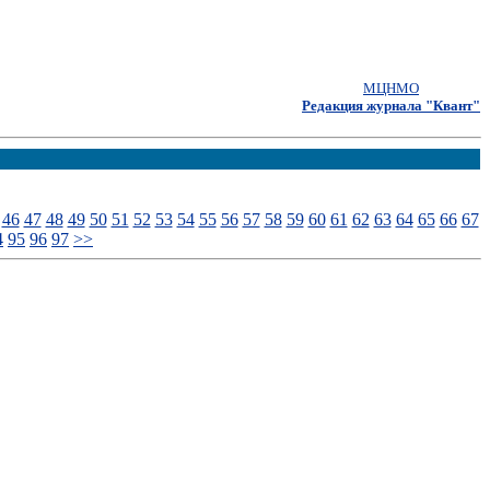
МЦНМО
Редакция журнала "Квант"
46
47
48
49
50
51
52
53
54
55
56
57
58
59
60
61
62
63
64
65
66
67
4
95
96
97
>>