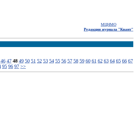
МЦНМО
Редакция журнала "Квант"
46
47
48
49
50
51
52
53
54
55
56
57
58
59
60
61
62
63
64
65
66
67
4
95
96
97
>>