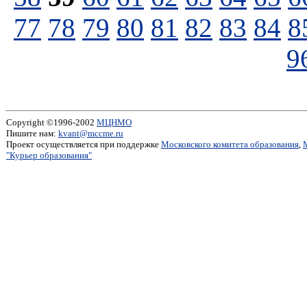
77
78
79
80
81
82
83
84
8
9
Copyright ©1996-2002
МЦНМО
Пишите нам:
kvant@mccme.ru
Проект осуществляется при поддержке
Московского комитета образования
,
"Курьер образования"