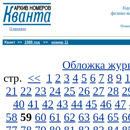
Нау
физико-м
Новы
О проекте
Квант >>
1988 год
>>
номер 11
Обложка жур
стp.
<<
1
2
3
4
5
6
7
8
9
21
22
23
24
25
26
27
28
2
40
41
42
43
44
45
46
47
58
59
60
61
62
63
64
65
6