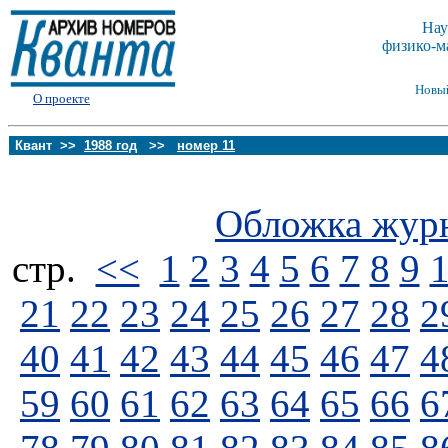
Нау
физико-м
Новы
О проекте
Квант >>
1988 год
>>
номер 11
Обложка жур
стp.
<<
1
2
3
4
5
6
7
8
9
21
22
23
24
25
26
27
28
2
40
41
42
43
44
45
46
47
4
59
60
61
62
63
64
65
66
6