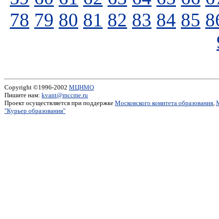
78
79
80
81
82
83
84
85
8
Copyright ©1996-2002
МЦНМО
Пишите нам:
kvant@mccme.ru
Проект осуществляется при поддержке
Московского комитета образования
,
"Курьер образования"