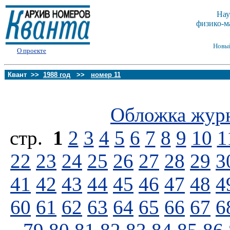
Нау
физико-м
Новы
О проекте
Квант >>
1988 год
>>
номер 11
Обложка жур
стp.
1
2
3
4
5
6
7
8
9
10
1
22
23
24
25
26
27
28
29
3
41
42
43
44
45
46
47
48
4
60
61
62
63
64
65
66
67
6