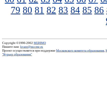
79
80
81
82
83
84
85
86
Copyright ©1996-2002
МЦНМО
Пишите нам:
kvant@mccme.ru
Проект осуществляется при поддержке
Московского комитета образования
,
"Курьер образования"