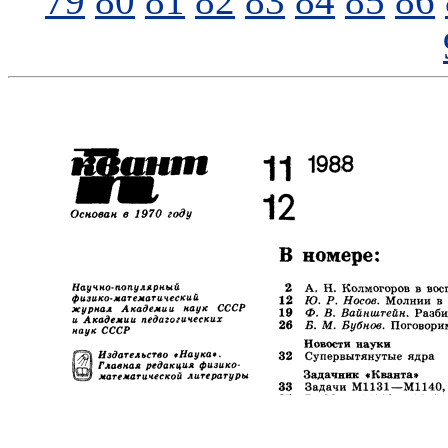
79
80
81
82
83
84
85
86