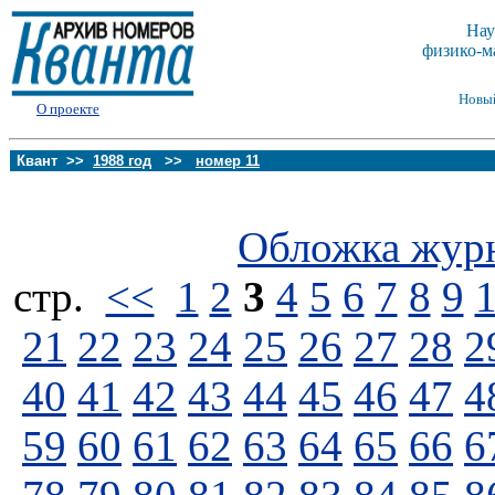
Нау
физико-м
Новы
О проекте
Квант >>
1988 год
>>
номер 11
Обложка жур
стp.
<<
1
2
3
4
5
6
7
8
9
21
22
23
24
25
26
27
28
2
40
41
42
43
44
45
46
47
4
59
60
61
62
63
64
65
66
6