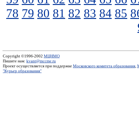
78
79
80
81
82
83
84
85
8
Copyright ©1996-2002
МЦНМО
Пишите нам:
kvant@mccme.ru
Проект осуществляется при поддержке
Московского комитета образования
,
"Курьер образования"