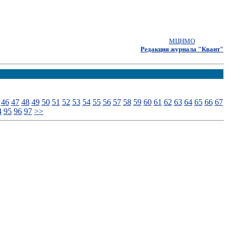
МЦНМО
Редакция журнала "Квант"
46
47
48
49
50
51
52
53
54
55
56
57
58
59
60
61
62
63
64
65
66
67
4
95
96
97
>>