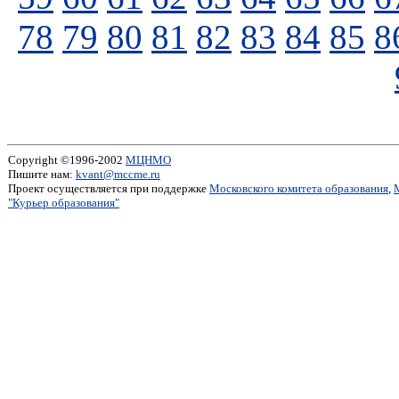
78
79
80
81
82
83
84
85
8
Copyright ©1996-2002
МЦНМО
Пишите нам:
kvant@mccme.ru
Проект осуществляется при поддержке
Московского комитета образования
,
"Курьер образования"