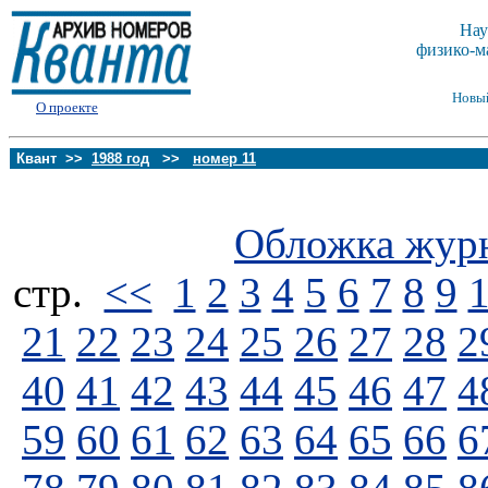
Нау
физико-м
Новы
О проекте
Квант >>
1988 год
>>
номер 11
Обложка жур
стp.
<<
1
2
3
4
5
6
7
8
9
21
22
23
24
25
26
27
28
2
40
41
42
43
44
45
46
47
4
59
60
61
62
63
64
65
66
6