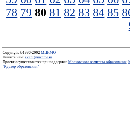
78
79
80
81
82
83
84
85
8
Copyright ©1996-2002
МЦНМО
Пишите нам:
kvant@mccme.ru
Проект осуществляется при поддержке
Московского комитета образования
,
"Курьер образования"