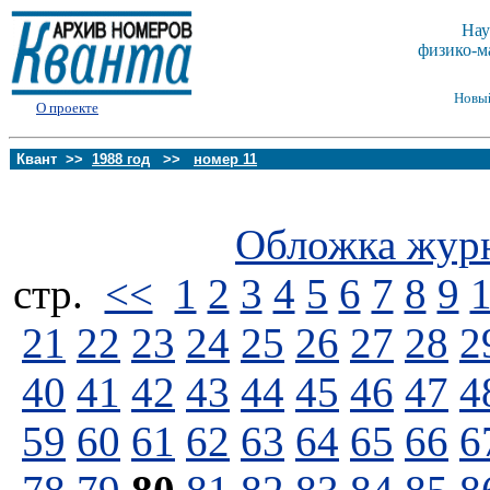
Нау
физико-м
Новы
О проекте
Квант >>
1988 год
>>
номер 11
Обложка жур
стp.
<<
1
2
3
4
5
6
7
8
9
21
22
23
24
25
26
27
28
2
40
41
42
43
44
45
46
47
4
59
60
61
62
63
64
65
66
6