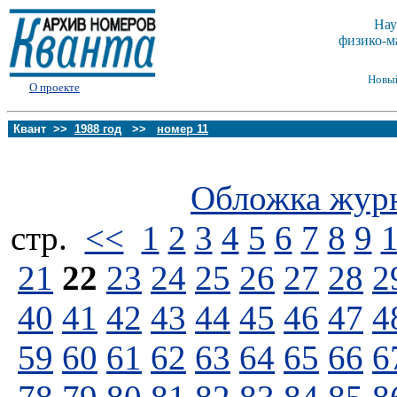
Нау
физико-м
Новы
О проекте
Квант >>
1988 год
>>
номер 11
Обложка жур
стp.
<<
1
2
3
4
5
6
7
8
9
21
22
23
24
25
26
27
28
2
40
41
42
43
44
45
46
47
4
59
60
61
62
63
64
65
66
6