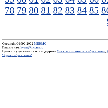
78
79
80
81
82
83
84
85
8
Copyright ©1996-2002
МЦНМО
Пишите нам:
kvant@mccme.ru
Проект осуществляется при поддержке
Московского комитета образования
,
"Курьер образования"