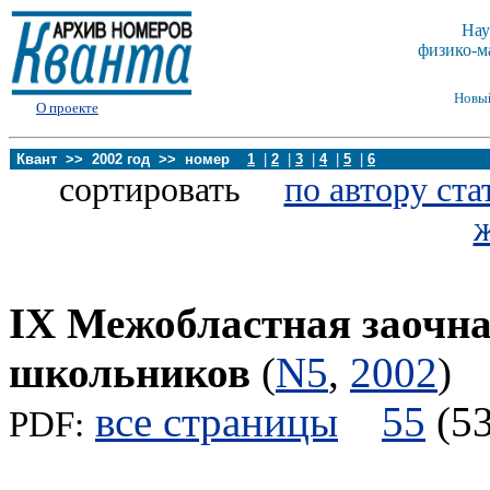
Нау
физико-м
Новы
О проекте
Квант >> 2002 год >> номер
1
|
2
|
3
|
4
|
5
|
6
сортировать
по автору ста
IX Межобластная заочн
школьников
(
N5
,
2002
)
все страницы
55
(
PDF: