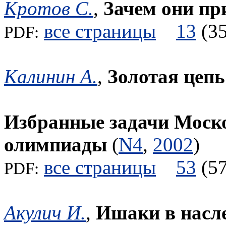
Кротов С.
,
Зачем они пр
все страницы
13
(
PDF:
Калинин А.
,
Золотая цепь
Избранные задачи Моск
олимпиады
(
N4
,
2002
)
все страницы
53
(
PDF:
Акулич И.
,
Ишаки в насл