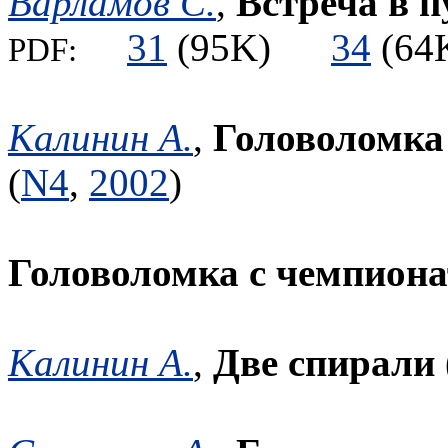
Варламов С.
,
Встреча в п
31
(95K)
34
(6
PDF:
Калинин А.
,
Головоломка
(
N4
,
2002
)
Головоломка с чемпиона
Калинин А.
,
Две спирали