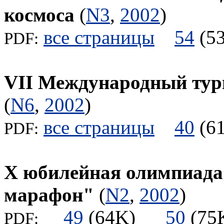
космоса
(
N3
,
2002
)
все страницы
54
(
PDF:
VII Международный тур
(
N6
,
2002
)
все страницы
40
(
PDF:
X юбилейная олимпиада
марафон"
(
N2
,
2002
)
49
(64K)
50
(7
PDF: