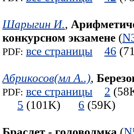
Шарыгин И.
,
Арифметиче
конкурсном экзамене
(
N
все страницы
46
(
PDF:
Абрикосов(мл А..)
,
Березо
все страницы
2
(5
PDF:
5
(101K)
6
(59K)
Браслет - головолмка
(
N