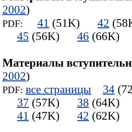
2002
)
41
(51K)
42
(5
PDF:
45
(56K)
46
(66K
Материалы вступительны
2002
)
все страницы
34
(
PDF:
37
(57K)
38
(64K
41
(47K)
42
(62K