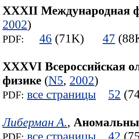
XXXII Международная ф
2002
)
46
(71K)
47
(8
PDF:
XXXVI Всероссийская о
физике
(
N5
,
2002
)
все страницы
52
(
PDF:
Либерман А.
,
Аномальны
все страницы
42
(
PDF: