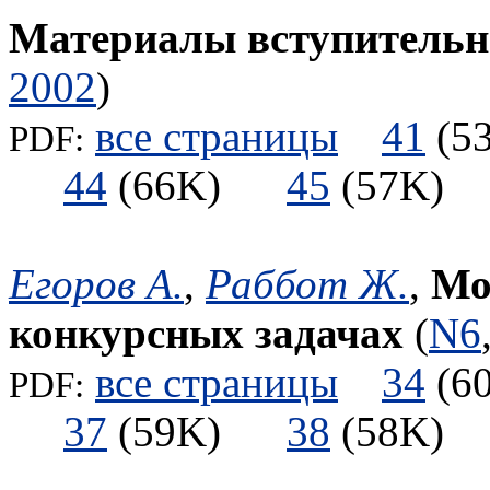
Материалы вступительны
2002
)
все страницы
41
(
PDF:
44
(66K)
45
(57K
Егоров А.
,
Раббот Ж.
,
Мо
конкурсных задачах
(
N6
все страницы
34
(
PDF:
37
(59K)
38
(58K