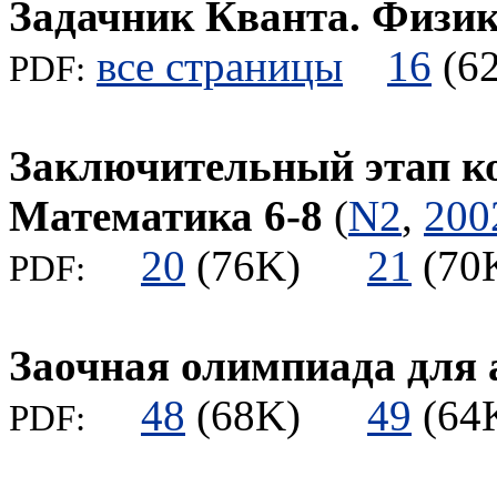
Задачник Кванта. Физи
все страницы
16
(
PDF:
Заключительный этап к
Математика 6-8
(
N2
,
200
20
(76K)
21
(7
PDF:
Заочная олимпиада для 
48
(68K)
49
(6
PDF: