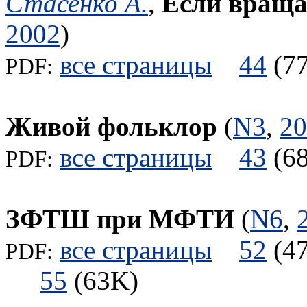
Стасенко А.
,
Если враща
2002
)
все страницы
44
(
PDF:
Живой фольклор
(
N3
,
20
все страницы
43
(
PDF:
ЗФТШ при МФТИ
(
N6
,
все страницы
52
(
PDF:
55
(63K)