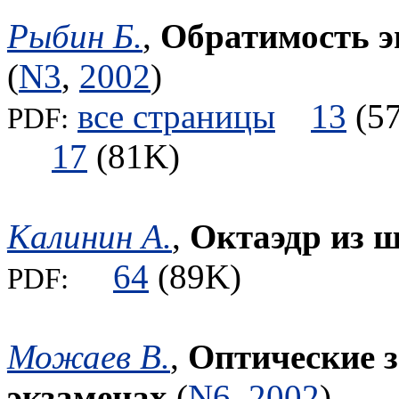
Рыбин Б.
,
Обратимость э
(
N3
,
2002
)
все страницы
13
(
PDF:
17
(81K)
Калинин А.
,
Октаэдр из ш
64
(89K)
PDF:
Можаев В.
,
Оптические з
экзаменах
(
N6
,
2002
)