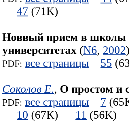
47
(71K)
Новвый прием в школы 
университетах
(
N6
,
2002
все страницы
55
(
PDF:
Соколов Е.
,
О простом и
все страницы
7
(6
PDF:
10
(67K)
11
(56K