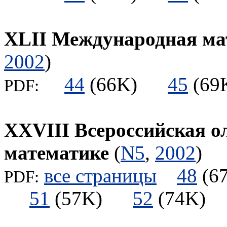
XLII Международная ма
2002
)
44
(66K)
45
(6
PDF:
XXVIII Всероссийская 
математике
(
N5
,
2002
)
все страницы
48
(
PDF:
51
(57K)
52
(74K