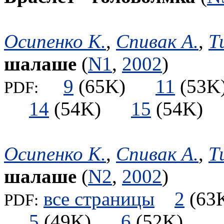
Осипенко К.
,
Спивак А.
,
Т
шалаше
(
N1
,
2002
)
9
(65K)
11
(5
PDF:
14
(54K)
15
(54K
Осипенко К.
,
Спивак А.
,
Т
шалаше
(
N2
,
2002
)
все страницы
2
(6
PDF:
5
(49K)
6
(52K)