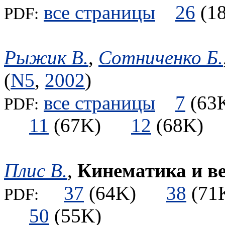
все страницы
26
(
PDF:
Рыжик В.
,
Сотниченко Б.
(
N5
,
2002
)
все страницы
7
(6
PDF:
11
(67K)
12
(68K
Плис В.
,
Кинематика и в
37
(64K)
38
(7
PDF:
50
(55K)