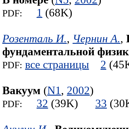
1
(68K)
PDF:
Розенталь И.
,
Чернин А.
,
фундаментальной физи
все страницы
2
(4
PDF:
Вакуум
(
N1
,
2002
)
32
(39K)
33
(3
PDF: