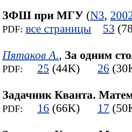
ЗФШ при МГУ
(
N3
,
200
все страницы
53
(
PDF:
Пятаков А.
,
За одним ст
25
(44K)
26
(3
PDF:
Задачник Кванта. Мате
16
(66K)
17
(5
PDF: