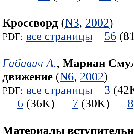
Кроссворд
(
N3
,
2002
)
все страницы
56
(
PDF:
Габавич А.
,
Мариан Смул
движение
(
N6
,
2002
)
все страницы
3
(4
PDF:
6
(36K)
7
(30K)
8
Материалы вступительны