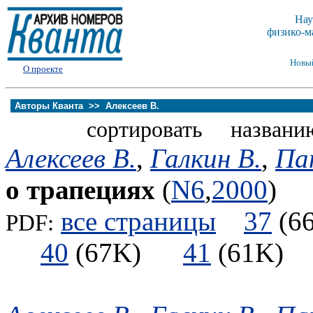
Нау
физико-м
Новы
О проекте
Авторы Кванта >>
Алексеев В.
сортировать названи
Алексеев В.
,
Галкин В.
,
Па
о трапециях
(
N6
,
2000
)
все страницы
37
(
PDF:
40
(67K)
41
(61K