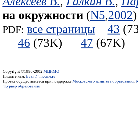
Алексеев В.
,
Галкин В.
,
Па
на окружности
(
N5
,
2002
)
все страницы
43
(
PDF:
46
(73K)
47
(67K
Copyright ©1996-2002
МЦНМО
Пишите нам:
kvant@mccme.ru
Проект осуществляется при поддержке
Московского комитета образования
,
"Курьер образования"