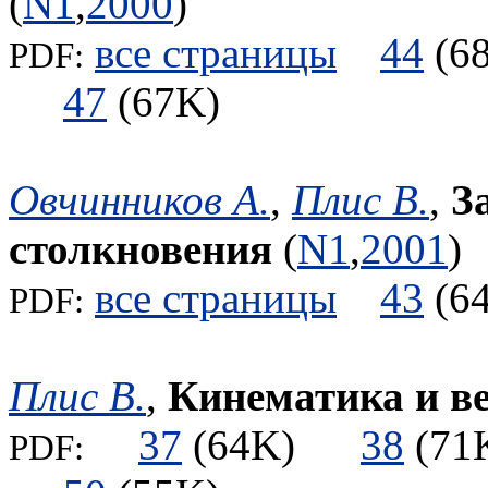
(
N1
,
2000
)
все страницы
44
(
PDF:
47
(67K)
Овчинников А.
,
Плис В.
,
З
столкновения
(
N1
,
2001
)
все страницы
43
(
PDF:
Плис В.
,
Кинематика и в
37
(64K)
38
(7
PDF: