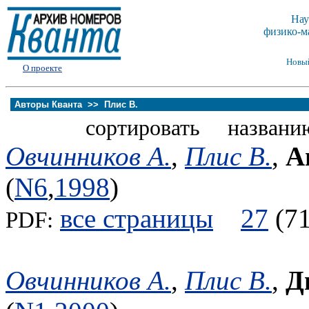
Нау
физико-м
Новы
О проекте
Авторы Кванта >>
Плис В.
сортировать названи
Овчинников А.
,
Плис В.
,
А
(
N6
,
1998
)
все страницы
27
(
PDF:
Овчинников А.
,
Плис В.
,
Д