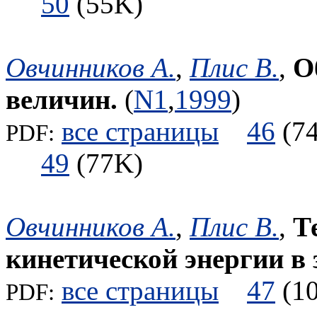
50
(55K)
Овчинников А.
,
Плис В.
,
О
величин.
(
N1
,
1999
)
все страницы
46
(
PDF:
49
(77K)
Овчинников А.
,
Плис В.
,
Т
кинетической энергии в 
все страницы
47
(
PDF: