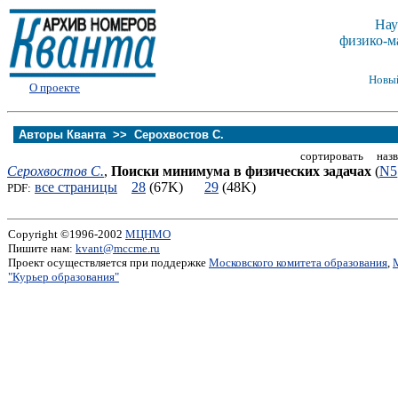
Нау
физико-м
Новы
О проекте
Авторы Кванта >>
Серохвостов С.
сортировать назв
Серохвостов С.
,
Поиски минимума в физических задачах
(
N5
все страницы
28
(67K)
29
(48K)
PDF:
Copyright ©1996-2002
МЦНМО
Пишите нам:
kvant@mccme.ru
Проект осуществляется при поддержке
Московского комитета образования
,
"Курьер образования"