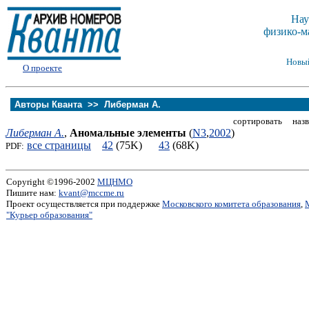
Нау
физико-м
Новы
О проекте
Авторы Кванта >>
Либерман А.
сортировать назв
Либерман А.
,
Аномальные элементы
(
N3
,
2002
)
все страницы
42
(75K)
43
(68K)
PDF:
Copyright ©1996-2002
МЦНМО
Пишите нам:
kvant@mccme.ru
Проект осуществляется при поддержке
Московского комитета образования
,
"Курьер образования"