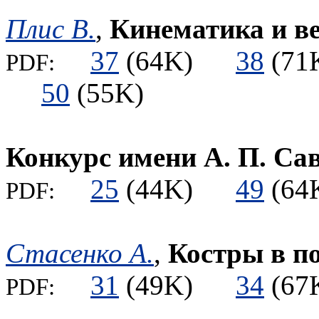
Плис В.
,
Кинематика и в
37
(64K)
38
(7
PDF:
50
(55K)
Конкурс имени А. П. Са
25
(44K)
49
(6
PDF:
Стасенко А.
,
Костры в по
31
(49K)
34
(6
PDF: