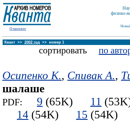
Нау
физико-м
Новы
О проекте
Квант >>
2002 год
>> номер 1
сортировать
по авто
Осипенко К.
,
Спивак А.
,
Т
шалаше
9
(65K)
11
(5
PDF:
14
(54K)
15
(54K