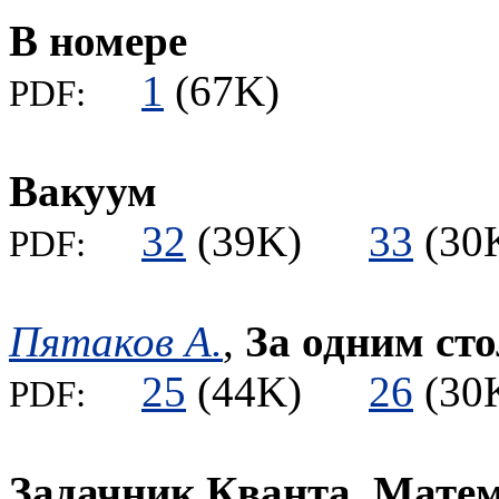
В номере
1
(67K)
PDF:
Вакуум
32
(39K)
33
(3
PDF:
Пятаков А.
,
За одним ст
25
(44K)
26
(3
PDF:
Задачник Кванта. Мате