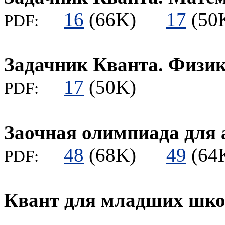
16
(66K)
17
(5
PDF:
Задачник Кванта. Физи
17
(50K)
PDF:
Заочная олимпиада для 
48
(68K)
49
(6
PDF:
Квант для младших шк