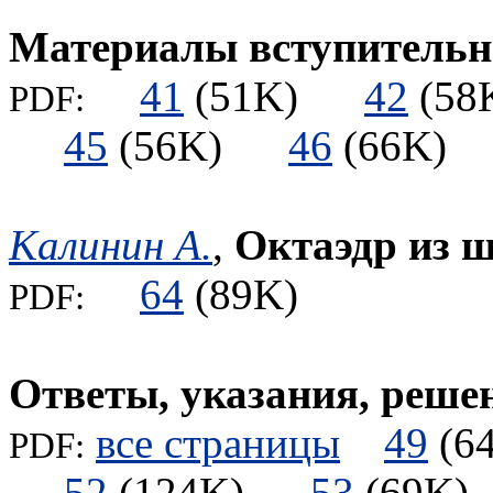
Материалы вступительны
41
(51K)
42
(5
PDF:
45
(56K)
46
(66K
Калинин А.
,
Октаэдр из ш
64
(89K)
PDF:
Ответы, указания, реше
все страницы
49
(
PDF:
52
(124K)
53
(69