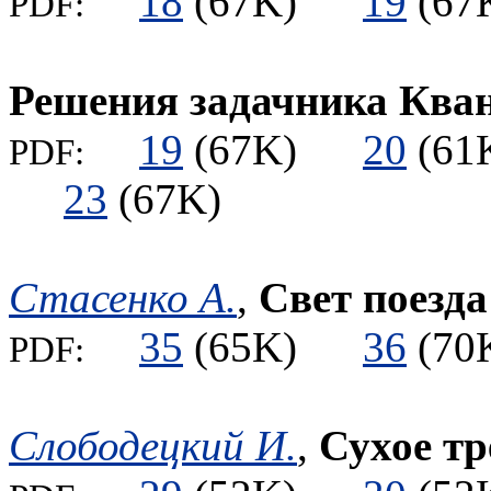
18
(67K)
19
(6
PDF:
Решения задачника Ква
19
(67K)
20
(6
PDF:
23
(67K)
Стасенко А.
,
Свет поезда
35
(65K)
36
(7
PDF:
Слободецкий И.
,
Сухое тр