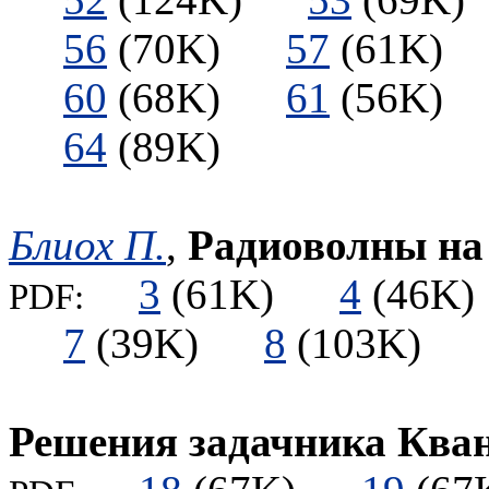
56
(70K)
57
(61K
60
(68K)
61
(56K
64
(89K)
Блиох П.
,
Радиоволны на 
3
(61K)
4
(46
PDF:
7
(39K)
8
(103K)
Решения задачника Ква