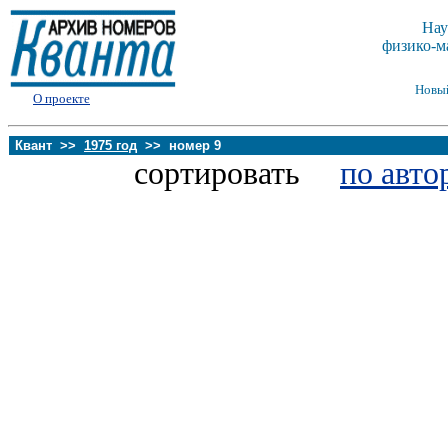
Нау
физико-м
Новы
О проекте
Квант >>
1975 год
>> номер 9
сортировать
по авто