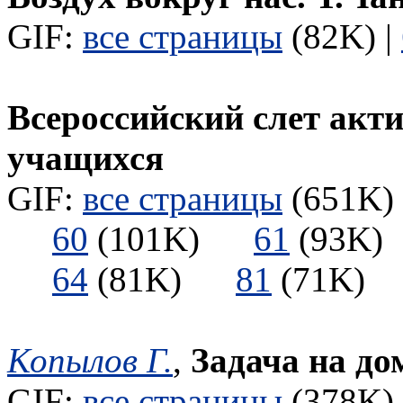
GIF:
все страницы
(82K) |
Всероссийский слет акт
учащихся
GIF:
все страницы
(651K) 
60
(101K)
61
(93
64
(81K)
81
(71K
Копылов Г.
,
Задача на до
GIF:
все страницы
(378K) 