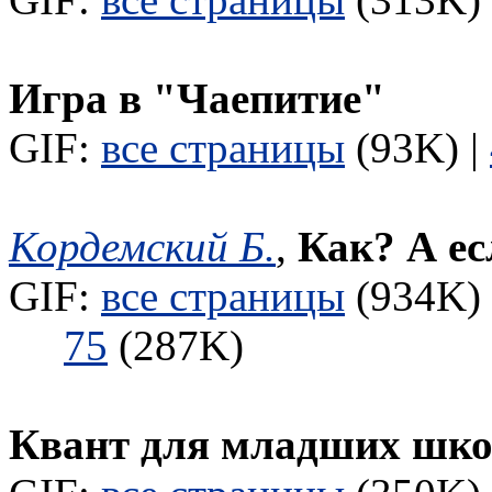
Игра в "Чаепитие"
GIF:
все страницы
(93K) |
Кордемский Б.
,
Как? А ес
GIF:
все страницы
(934K) 
75
(287K)
Квант для младших шк