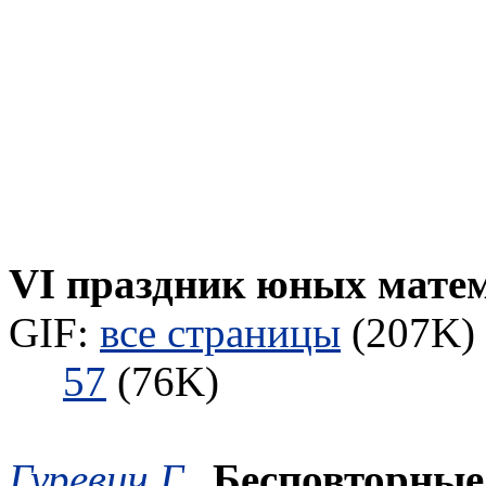
VI праздник юных мате
GIF:
все страницы
(207K) 
57
(76K)
Гуревич Г.
,
Бесповторные