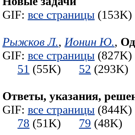
Новые задачи
GIF:
все страницы
(153K) 
Рыжков Л.
,
Ионин Ю.
,
Од
GIF:
все страницы
(827K) 
51
(55K)
52
(293
Ответы, указания, реше
GIF:
все страницы
(844K) 
78
(51K)
79
(48K