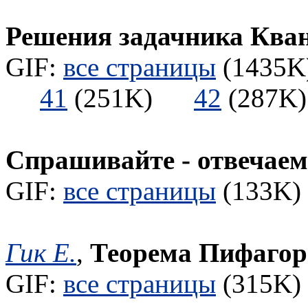
Решения задачника Ква
GIF:
все страницы
(1435K)
41
(251K)
42
(287
Спрашивайте - отвечаем
GIF:
все страницы
(133K) 
Гик Е.
,
Теорема Пифагор
GIF:
все страницы
(315K) 