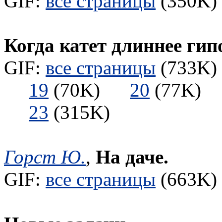
GIF:
все страницы
(350K) 
Когда катет длиннее ги
GIF:
все страницы
(733K) 
19
(70K)
20
(77K
23
(315K)
Горст Ю.
,
На даче.
GIF:
все страницы
(663K) 