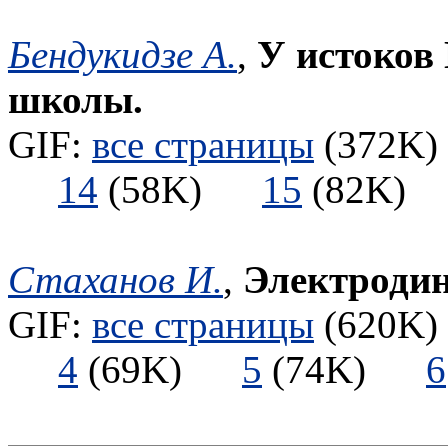
Бендукидзе А.
,
У истоков
школы.
GIF:
все страницы
(372K) 
14
(58K)
15
(82K
Стаханов И.
,
Электродин
GIF:
все страницы
(620K) 
4
(69K)
5
(74K)
6