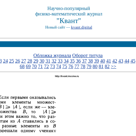
Научно-популярный
физико-математический журнал
"Квант"
Новый сайт —
kvant.digital
Обложка журнала
Оборот титула
3
24
25
26
27
28
29
30
31
32
33
34
35
36
37
38
39
40
41
42
43
44
45
68
69
70
71
72
73
74
75
76
77
78
79
80
81
82
>>