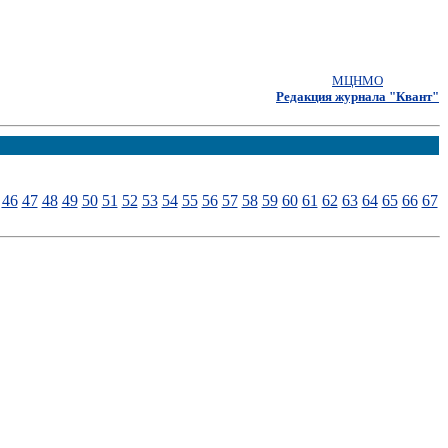
МЦНМО
Редакция журнала "Квант"
46
47
48
49
50
51
52
53
54
55
56
57
58
59
60
61
62
63
64
65
66
67