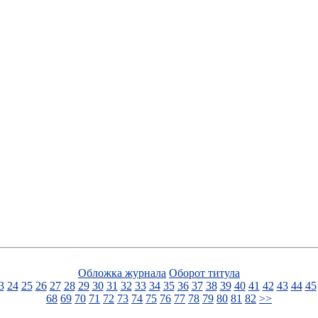
Обложка журнала
Оборот титула
3
24
25
26
27
28
29
30
31
32
33
34
35
36
37
38
39
40
41
42
43
44
45
68
69
70
71
72
73
74
75
76
77
78
79
80
81
82
>>