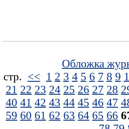
Обложка жур
стp.
<<
1
2
3
4
5
6
7
8
9
21
22
23
24
25
26
27
28
2
40
41
42
43
44
45
46
47
4
59
60
61
62
63
64
65
66
6
78
79