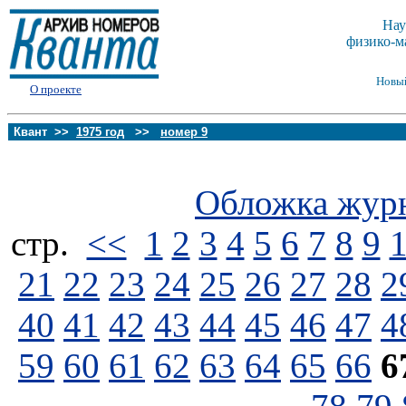
Нау
физико-м
Новы
О проекте
Квант >>
1975 год
>>
номер 9
Обложка жур
стp.
<<
1
2
3
4
5
6
7
8
9
21
22
23
24
25
26
27
28
2
40
41
42
43
44
45
46
47
4
59
60
61
62
63
64
65
66
6