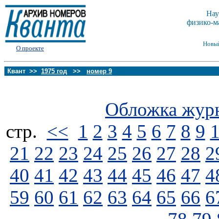
Нау
физико-м
Новы
О проекте
Квант >>
1975 год
>>
номер 9
Обложка жур
стp.
<<
1
2
3
4
5
6
7
8
9
21
22
23
24
25
26
27
28
2
40
41
42
43
44
45
46
47
4
59
60
61
62
63
64
65
66
6