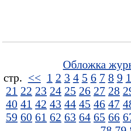
Обложка жур
стp.
<<
1
2
3
4
5
6
7
8
9
21
22
23
24
25
26
27
28
2
40
41
42
43
44
45
46
47
4
59
60
61
62
63
64
65
66
6
78
79