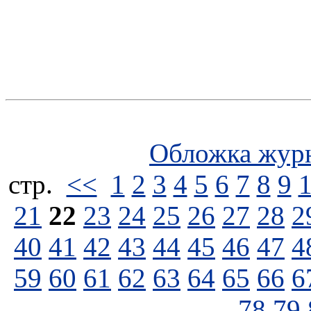
Обложка жур
стp.
<<
1
2
3
4
5
6
7
8
9
21
22
23
24
25
26
27
28
2
40
41
42
43
44
45
46
47
4
59
60
61
62
63
64
65
66
6
78
79