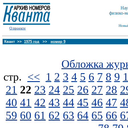
Нау
физико-м
Новы
О проекте
Квант >>
1975 год
>>
номер 9
Обложка жур
стp.
<<
1
2
3
4
5
6
7
8
9
21
22
23
24
25
26
27
28
2
40
41
42
43
44
45
46
47
4
59
60
61
62
63
64
65
66
6