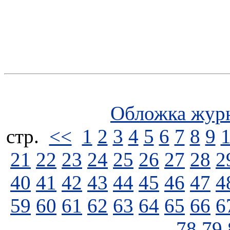
Обложка жур
стp.
<<
1
2
3
4
5
6
7
8
9
21
22
23
24
25
26
27
28
2
40
41
42
43
44
45
46
47
4
59
60
61
62
63
64
65
66
6
78
79