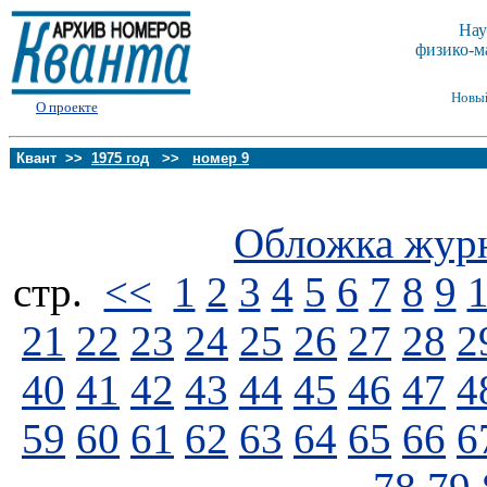
Нау
физико-м
Новы
О проекте
Квант >>
1975 год
>>
номер 9
Обложка жур
стp.
<<
1
2
3
4
5
6
7
8
9
21
22
23
24
25
26
27
28
2
40
41
42
43
44
45
46
47
4
59
60
61
62
63
64
65
66
6