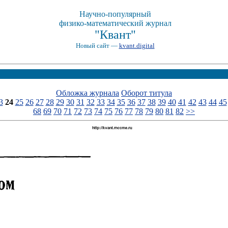
Научно-популярный
физико-математический журнал
"Квант"
Новый сайт —
kvant.digital
Обложка журнала
Оборот титула
3
24
25
26
27
28
29
30
31
32
33
34
35
36
37
38
39
40
41
42
43
44
45
68
69
70
71
72
73
74
75
76
77
78
79
80
81
82
>>