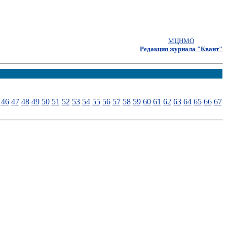
МЦНМО
Редакция журнала "Квант"
46
47
48
49
50
51
52
53
54
55
56
57
58
59
60
61
62
63
64
65
66
67