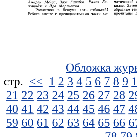
Обложка жур
стp.
<<
1
2
3
4
5
6
7
8
9
21
22
23
24
25
26
27
28
2
40
41
42
43
44
45
46
47
4
59
60
61
62
63
64
65
66
6
78
79