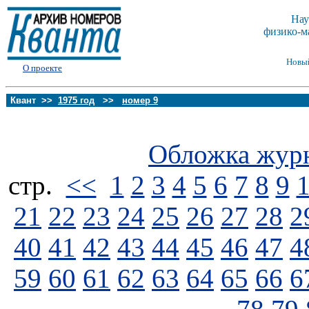
Нау
физико-м
Новы
О проекте
Квант >>
1975 год
>>
номер 9
Обложка жур
стp.
<<
1
2
3
4
5
6
7
8
9
21
22
23
24
25
26
27
28
2
40
41
42
43
44
45
46
47
4
59
60
61
62
63
64
65
66
6