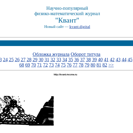
Научно-популярный
физико-математический журнал
"Квант"
Новый сайт —
kvant.digital
Обложка журнала
Оборот титула
3
24
25
26
27
28
29
30
31
32
33
34
35
36
37
38
39
40
41
42
43
44
45
68
69
70
71
72
73
74
75
76
77
78
79
80
81
82
>>