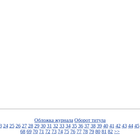
Обложка журнала
Оборот титула
3
24
25
26
27
28
29
30
31
32
33
34
35
36
37
38
39
40
41
42
43
44
45
68
69
70
71
72
73
74
75
76
77
78
79
80
81
82
>>