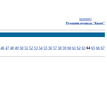
МЦНМО
Редакция журнала "Квант"
46
47
48
49
50
51
52
53
54
55
56
57
58
59
60
61
62
63
64
65
66
67