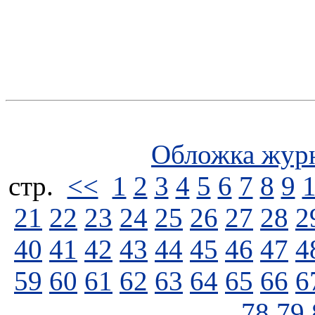
Обложка жур
стp.
<<
1
2
3
4
5
6
7
8
9
21
22
23
24
25
26
27
28
2
40
41
42
43
44
45
46
47
4
59
60
61
62
63
64
65
66
6
78
79