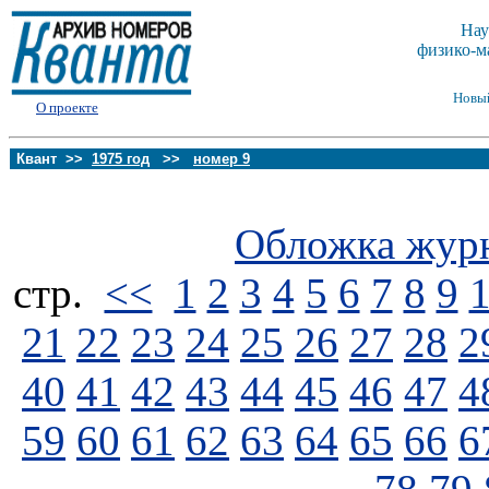
Нау
физико-м
Новы
О проекте
Квант >>
1975 год
>>
номер 9
Обложка жур
стp.
<<
1
2
3
4
5
6
7
8
9
21
22
23
24
25
26
27
28
2
40
41
42
43
44
45
46
47
4
59
60
61
62
63
64
65
66
6