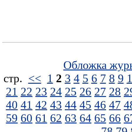
Обложка жур
стp.
<<
1
2
3
4
5
6
7
8
9
21
22
23
24
25
26
27
28
2
40
41
42
43
44
45
46
47
4
59
60
61
62
63
64
65
66
6
78
79