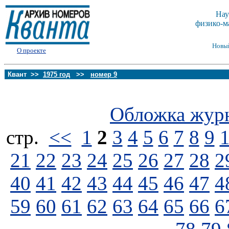
Нау
физико-м
Новы
О проекте
Квант >>
1975 год
>>
номер 9
Обложка жур
стp.
<<
1
2
3
4
5
6
7
8
9
21
22
23
24
25
26
27
28
2
40
41
42
43
44
45
46
47
4
59
60
61
62
63
64
65
66
6