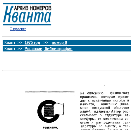
О проекте
Квант >>
1975 год
>>
номер 9
Квант >>
Рецензии, библиография