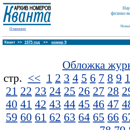
Нау
физико-м
Новы
О проекте
Квант >>
1975 год
>>
номер 9
Обложка жур
стp.
<<
1
2
3
4
5
6
7
8
9
21
22
23
24
25
26
27
28
2
40
41
42
43
44
45
46
47
4
59
60
61
62
63
64
65
66
6