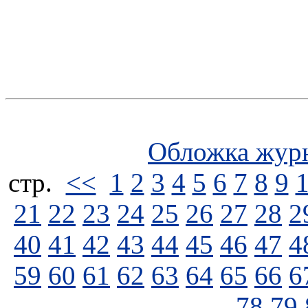
Обложка жур
стp.
<<
1
2
3
4
5
6
7
8
9
21
22
23
24
25
26
27
28
2
40
41
42
43
44
45
46
47
4
59
60
61
62
63
64
65
66
6
78
79