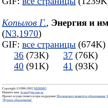
GIF:
все страницы
(1239K)
Копылов Г.
,
Энергия и и
(
N3
,
1970
)
GIF:
все страницы
(674K) 
36
(73K)
37
(76K
40
(91K)
41
(93K
Copyright ©1996-2002
МЦНМО
Пишите нам:
kvant@mccme.ru
Проект осуществляется при поддержке
Московского комитета образования
,
"Курьер образования"