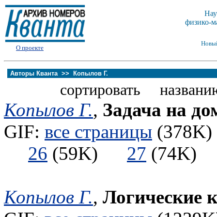
Нау
физико-м
Новы
О проекте
Авторы Кванта >>
Копылов Г.
сортировать названи
Копылов Г.
,
Задача на до
GIF:
все страницы
(378K) 
26
(59K)
27
(74K
Копылов Г.
,
Логические 