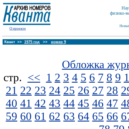
Нау
физико-м
Новы
О проекте
Квант >>
1975 год
>>
номер 9
Обложка жур
стp.
<<
1
2
3
4
5
6
7
8
9
21
22
23
24
25
26
27
28
2
40
41
42
43
44
45
46
47
4
59
60
61
62
63
64
65
66
6