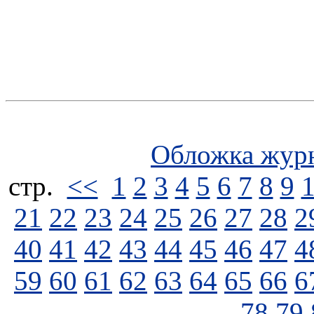
Обложка жур
стp.
<<
1
2
3
4
5
6
7
8
9
21
22
23
24
25
26
27
28
2
40
41
42
43
44
45
46
47
4
59
60
61
62
63
64
65
66
6
78
79