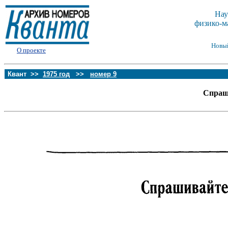
Нау
физико-м
Новы
О проекте
Квант >>
1975 год
>>
номер 9
Спраш