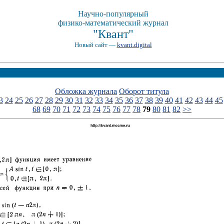
Научно-популярный
физико-математический журнал
"Квант"
Новый сайт —
kvant.digital
Обложка журнала
Оборот титула
3
24
25
26
27
28
29
30
31
32
33
34
35
36
37
38
39
40
41
42
43
44
45
68
69
70
71
72
73
74
75
76
77
78
79
80
81
82
>>