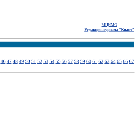
МЦНМО
Редакция журнала "Квант"
46
47
48
49
50
51
52
53
54
55
56
57
58
59
60
61
62
63
64
65
66
67