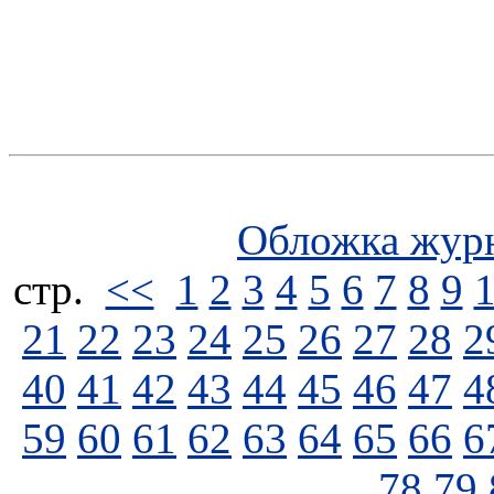
Обложка жур
стp.
<<
1
2
3
4
5
6
7
8
9
21
22
23
24
25
26
27
28
2
40
41
42
43
44
45
46
47
4
59
60
61
62
63
64
65
66
6
78
79