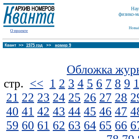
Нау
физико-м
Новы
О проекте
Квант >>
1975 год
>>
номер 9
Обложка жур
стp.
<<
1
2
3
4
5
6
7
8
9
21
22
23
24
25
26
27
28
2
40
41
42
43
44
45
46
47
4
59
60
61
62
63
64
65
66
6