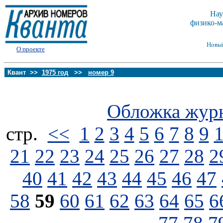
Нау
физико-м
Новы
О проекте
Квант >>
1975 год
>>
номер 9
Обложка жур
стp.
<<
1
2
3
4
5
6
7
8
9
21
22
23
24
25
26
27
28
2
40
41
42
43
44
45
46
47
58
59
60
61
62
63
64
65
6