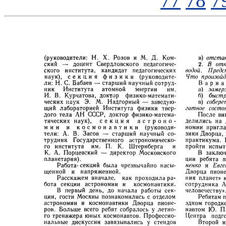
77
78
7