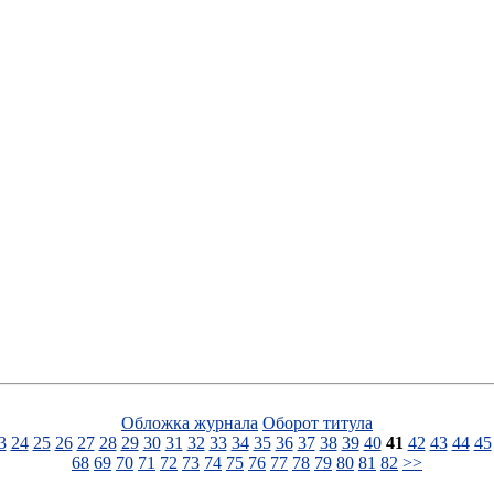
Обложка журнала
Оборот титула
3
24
25
26
27
28
29
30
31
32
33
34
35
36
37
38
39
40
41
42
43
44
45
68
69
70
71
72
73
74
75
76
77
78
79
80
81
82
>>