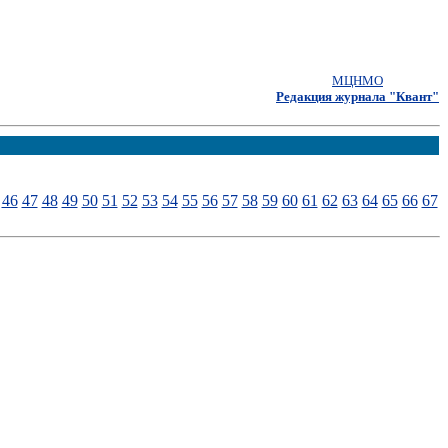
МЦНМО
Редакция журнала "Квант"
46
47
48
49
50
51
52
53
54
55
56
57
58
59
60
61
62
63
64
65
66
67