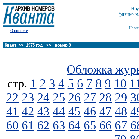
Нау
физико-м
Новы
О проекте
Квант >>
1975 год
>>
номер 9
Обложка жур
стp.
1
2
3
4
5
6
7
8
9
10
1
22
23
24
25
26
27
28
29
3
41
42
43
44
45
46
47
48
4
60
61
62
63
64
65
66
67
6