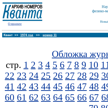
Нау
физико-м
Новы
О проекте
Квант >>
1974 год
>>
номер 11
Обложка жур
стp.
1
2
3
4
5
6
7
8
9
10
1
22
23
24
25
26
27
28
29
3
41
42
43
44
45
46
47
48
4
60
61
62
63
64
65
66
67
6