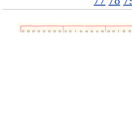
77
78
7