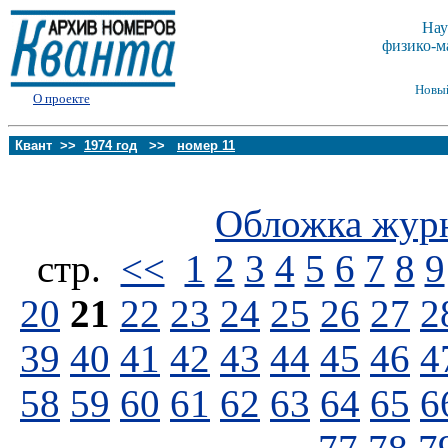
Нау
физико-м
Новы
О проекте
Квант >>
1974 год
>>
номер 11
Обложка жур
стp.
<<
1
2
3
4
5
6
7
8
9
20
21
22
23
24
25
26
27
2
39
40
41
42
43
44
45
46
4
58
59
60
61
62
63
64
65
6