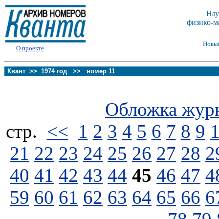
Нау
физико-м
Новы
О проекте
Квант >>
1974 год
>>
номер 11
Обложка жур
стp.
<<
1
2
3
4
5
6
7
8
9
21
22
23
24
25
26
27
28
2
40
41
42
43
44
45
46
47
4
59
60
61
62
63
64
65
66
6